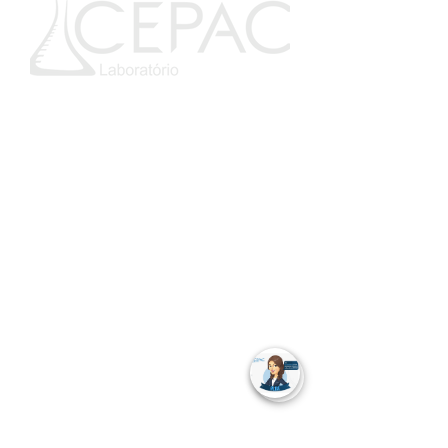
Telefones
75 3621.1052
75 3621.1553
Endereço
Rua 13 de Maio, 33 - Centro, Cruz das
Almas
Praça Castro Alves - Galeria Fonseca, Gov.
Mangabeira
Rua Firmino Rosalvo Lopes, Sapeaçu
Horário de Funcionamento
Segunda a Sexta: das 06h30 – 17h
Sábado: das 07h - 11h
Coleta aos sábados: das 07h - 10h