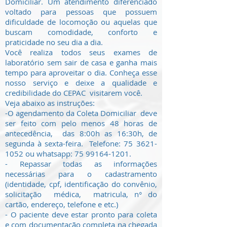
Domiciliar. Um atendimento diferenciado
voltado para pessoas que possuem
dificuldade de locomoção ou aquelas que
buscam comodidade, conforto e
praticidade no seu dia a dia.
Você realiza todos seus exames de
laboratório sem sair de casa e ganha mais
tempo para aproveitar o dia. Conheça esse
nosso serviço e deixe a qualidade e
credibilidade do CEPAC visitarem você.
Veja abaixo as instruções:
-O agendamento da Coleta Domiciliar deve
ser feito com pelo menos 48 horas de
antecedência, das 8:00h as 16:30h, de
segunda à sexta-feira. Telefone:
75 3621-
1052
ou whatsapp:
75 99164-1201
.
- Repassar todas as informações
necessárias para o cadastramento
(identidade, cpf, identificação do convênio,
solicitação médica, matricula, n° do
cartão, endereço, telefone e etc.)
- O paciente deve estar pronto para coleta
e com documentação completa na chegada