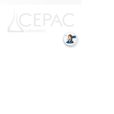
Telefones
75 3621.1052
75 3621.1553
Endereço
Rua 13 de Maio, 33 - Centro, Cruz das
Almas
Praça Castro Alves - Galeria Fonseca, Gov.
Mangabeira
Rua Firmino Rosalvo Lopes, Sapeaçu
Horário de Funcionamento
Segunda a Sexta: das 06h30 – 17h