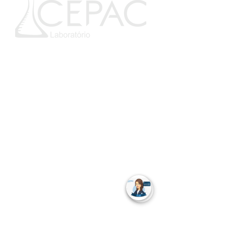
Telefones
75 3621.1052
75 3621.1553
Endereço
Rua 13 de Maio, 33 - Centro, Cruz das
Almas
Praça Castro Alves - Galeria Fonseca, Gov.
Mangabeira
Rua Firmino Rosalvo Lopes, Sapeaçu
Horário de Funcionamento
Segunda a Sexta: das 06h30 – 17h
Sábado: das 07h - 11h
Coleta aos sábados: das 07h - 10h