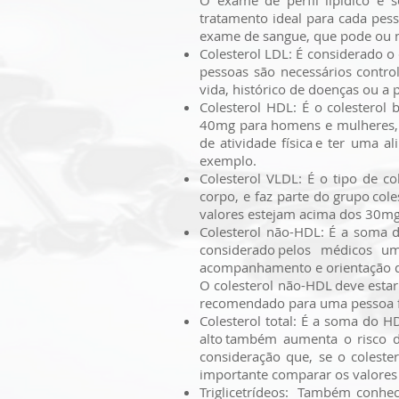
O exame de perfil lipídico é s
tratamento ideal para cada pess
exame de sangue, que pode ou não
Colesterol LDL: É considerado o
pessoas são necessários contr
vida, histórico de doenças ou a 
Colesterol HDL: É o colesterol
40mg para homens e mulheres, co
de atividade física e ter uma a
exemplo.
Colesterol VLDL: É o tipo de co
corpo, e faz parte do grupo co
valores estejam acima dos 30m
Colesterol não-HDL: É a soma d
considerado pelos médicos um
acompanhamento e orientação 
O colesterol não-HDL deve esta
recomendado para uma pessoa fo
Colesterol total: É a soma do H
alto também aumenta o risco d
consideração que, se o colester
importante comparar os valores 
Triglicetrídeos: Também conhec