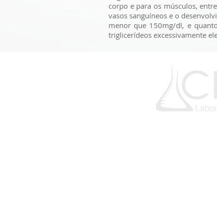
corpo e para os músculos, entre
vasos sanguíneos e o desenvolvim
menor que 150mg/dl, e quanto 
triglicerídeos excessivamente 
Te
75 
75 
En
Rua 13 de Maio, 33
Praça Castro Alves - Ga