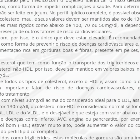
olicitado pelo médico com o objetivo identificar o risco dest
oa, como forma de impedir complicações à saúde. Para determina
 ser feito em jejum. No perfil lipídico completo, é possível obs
 colesterol mau, e seus valores devem ser mantidos abaixo de 1
oles mais rígidos como abaixo de 100, 70 ou 50mg/dl, a depen
presença de outros fatores de risco cardiovasculares.
 bom, por isso, é o único que deve estar elevado. É recomendad
mo forma de prevenir o risco de doenças cardiovasculares e, pa
limentação rica em gorduras boas e fibras, presente em peixes,
lesterol que tem como função o transporte dos triglicerídeos e
lesterol não-HDL, por isso, deve ser mantido em valores baixos
g/dL.
e todos os tipos de colesterol, exceto o HDL e, assim como o 
 importante fator de risco de doenças cardiovasculares, 
do tratamento.
r com níveis 30mg/dl acima do considerado ideal para o LDL, as
r 130mg/dl, o colesterol não-HDL é considerado normal se for
DL, LDL e do VLDL, e o desejável é que esteja com valor abaixo
e doenças como infarto, AVC, angina ou pancreatite, por exem
ol bom (HDL) estiver muito alto, pode aumentar o valor do cole
do perfil lipídico completo.
idos como triglicérides, estas moléculas de gordura são uma im