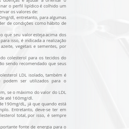
as doenças e ajudar a orientar o
r o perfil lipídico é colhido um
ervar os valores de:
30mg/dl, entretanto, para algumas
der de condições como hábito de
o que seu valor esteja acima dos
ra isso, é indicada a realização
 azeite, vegetais e sementes, por
 do colesterol para os tecidos do
, não sendo recomendado que seus
colesterol LDL isolado, também é
e podem ser utilizados para o
sim, se o máximo do valor do LDL
 de até 160mg/dl.
 de 190mg/dL, já que quando está
plo. Entretanto, deve-se ter em
sterol total, por isso, é sempre
portante fonte de energia para o