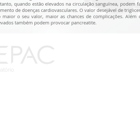
tanto, quando estão elevados na circulação sanguínea, podem fa
ento de doenças cardiovasculares. O valor desejável de triglicer
maior o seu valor, maior as chances de complicações. Além d
elevados também podem provocar pancreatite.
lefones
3621.1052
3621.1553
dereço
 - Centro, Cruz das Almas
leria Fonseca, Gov. Mangabeira