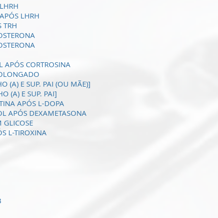
 LHRH
 APÓS LHRH
S TRH
DOSTERONA
DOSTERONA
OL APÓS CORTROSINA
PROLONGADO
 (A) E SUP. PAI (OU MÃE)]
 (A) E SUP. PAI]
TINA APÓS L-DOPA
SOL APÓS DEXAMETASONA
 GLICOSE
S L-TIROXINA
B