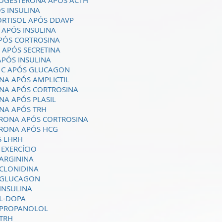
ROGESTERONA APÓS ACTH
S INSULINA
CORTISOL APÓS DDAVP
 APÓS INSULINA
APÓS CORTROSINA
 APÓS SECRETINA
APÓS INSULINA
O C APÓS GLUCAGON
INA APÓS AMPLICTIL
INA APÓS CORTROSINA
NA APÓS PLASIL
INA APÓS TRH
ERONA APÓS CORTROSINA
ERONA APÓS HCG
S LHRH
 EXERCÍCIO
ARGININA
 CLONIDINA
M GLUCAGON
INSULINA
 L-DOPA
M PROPANOLOL
 TRH