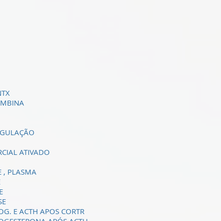
 NTX
OMBINA
AGULAÇÃO
CIAL ATIVADO
E , PLASMA
E
E
SE
OG. E ACTH APOS CORTR