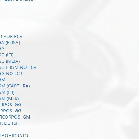
O POR PCR
 (ELISA)
GG
 (IFI)
G (MEIA)
G E IGM NO LCR
GG NO LCR
IGM
GM (CAPTURA)
 (IFI)
M (MEIA)
ORPOS IGG
ORPOS IGG
TICORPOS IGM
R DE TSH
ARBOHIDRATO